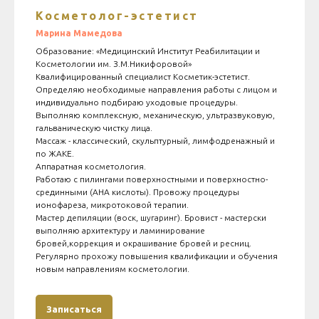
Косметолог-эстетист
Марина Мамедова
Образование: «Медицинский Институт Реабилитации и
Косметологии им. З.М.Никифоровой»
Квалифицированный специалист Косметик-эстетист.
Определяю необходимые направления работы с лицом и
индивидуально подбираю уходовые процедуры.
Выполняю комплексную, механическую, ультразвуковую,
гальваническую чистку лица.
Массаж - классический, скульптурный, лимфодренажный и
по ЖАКЕ.
Аппаратная косметология.
Работаю с пилингами поверхностными и поверхностно-
срединными (АНА кислоты). Провожу процедуры
ионофареза, микротоковой терапии.
Мастер депиляции (воск, шугаринг). Бровист - мастерски
выполняю архитектуру и ламинирование
бровей,коррекция и окрашивание бровей и ресниц.
Регулярно прохожу повышения квалификации и обучения
новым направлениям косметологии.
Записаться