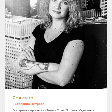
Общество с ограниченной
ответственностью «Империя»
Лицензия ЛО-77-01-017456
ИНН: 7705971396
КПП: 770301001
БИК: 044525700
Стилист
© 2022 Все права защищены
Сайт разработан
One Love Agency
Екатерина
Петрова
Екатерина в профессии более 7 лет. Прошла обучение в